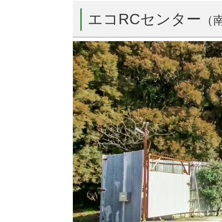
エコRCセンター
（