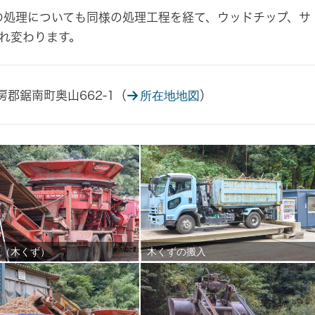
の処理についても同様の処理工程を経て、ウッドチップ、サ
れ変わります。
安房郡鋸南町奥山662-1（
）
所在地地図
機（木くず）
木くずの搬入