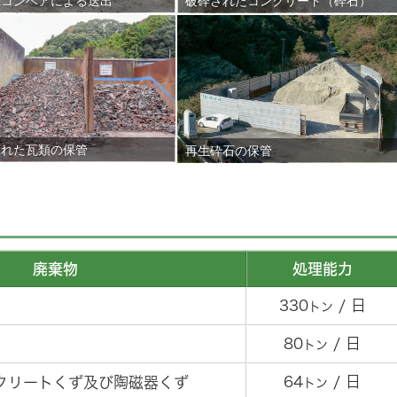
機コンベアによる送出
破砕されたコンクリート（砕石）
された瓦類の保管
再生砕石の保管
廃棄物
処理能力
330
/ 日
トン
80
/ 日
トン
64
/ 日
クリートくず及び陶磁器くず
トン