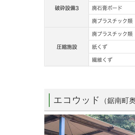
破砕設備3
廃石膏ボード
廃プラスチック類
廃プラスチック類
圧縮施設
紙くず
繊維くず
エコウッド
（鋸南町