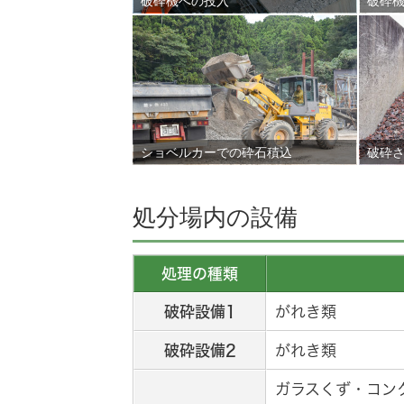
破砕機への投入
破砕
ショベルカーでの砕石積込
破砕
処分場内の設備
処理の種類
破砕設備1
がれき類
破砕設備2
がれき類
ガラスくず・コン