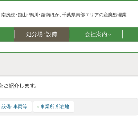
南房総･館山･鴨川･鋸南ほか､千葉県南部エリアの産廃処理業
処分場･設備
会社案内
をご紹介します。
設備･車両等
事業所 所在地