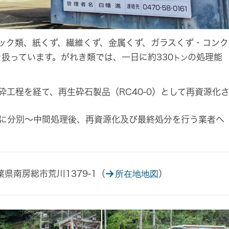
ック類、紙くず、繊維くず、金属くず、ガラスくず・コンク
扱っています。がれき類では、一日に約330
の処理能
トン
工程を経て、再生砕石製品（RC40-0）として再資源化
に分別〜中間処理後、再資源化及び最終処分を行う業者へ
千葉県南房総市荒川1379-1（
）
所在地地図