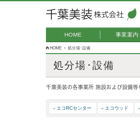
事業案内
HOME
HOME
処分場･設備
処分場･設備
公開日:
2018年10月4日
（
2019
千葉美装の各事業所 施設および設備等
年2月8
日
更
新）
エコRCセンター
エコウッド