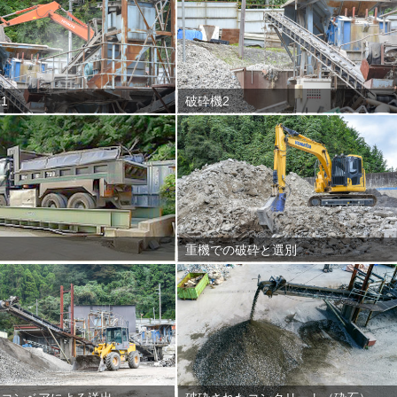
1
破砕機2
重機での破砕と選別