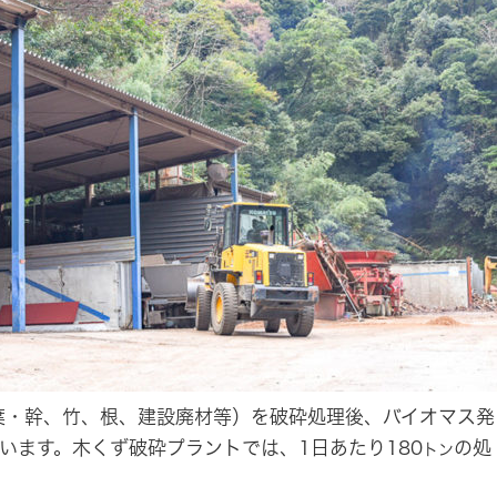
葉・幹、竹、根、建設廃材等）を破砕処理後、バイオマス発
います。木くず破砕プラントでは、1日あたり180
の処
トン